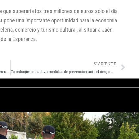
 que superaría los tres millones de euros solo el día
 supone una importante oportunidad para la economía
ería, comercio y turismo cultural, al situar a Jaén
 de la Esperanza.
SIGUIENTE
La Junta destina más de 78.000 euros a obras de mejora en un edificio de viviendas en Torredonjimeno
Torredonjimeno activa medidas de prevención ante el riesgo medio por Fiebre del Nilo Occidental
LOCAL