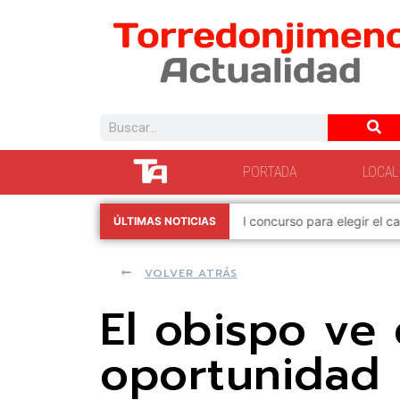
PORTADA
LOCAL
a Medieval Visigoda
La Junta inicia una nueva 
ÚLTIMAS NOTICIAS
6 de agosto de 2026
VOLVER ATRÁS
El obispo ve
oportunidad 