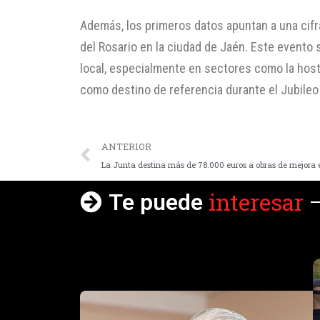
Además, los primeros datos apuntan a una cifra
del Rosario en la ciudad de Jaén. Este evento
local, especialmente en sectores como la hostel
como destino de referencia durante el Jubileo
ANTERIOR
interesar
Te puede