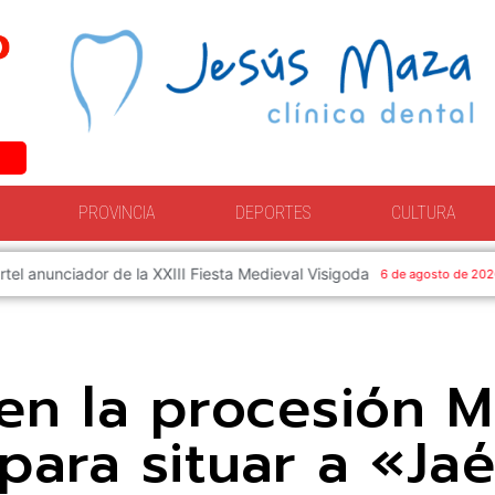
PROVINCIA
DEPORTES
CULTURA
etapa de coordinación en Jaén con el impulso a los proyectos estrat
 en la procesión 
para situar a «Jaé