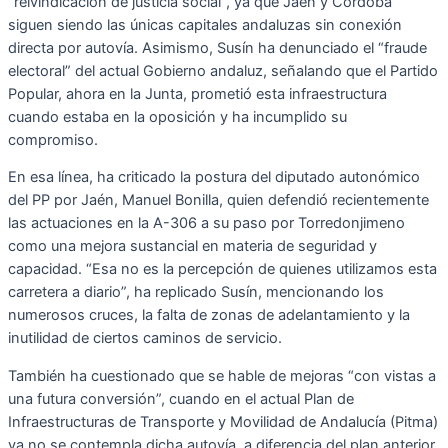
“reivindicación de justicia social”, ya que Jaén y Córdoba
siguen siendo las únicas capitales andaluzas sin conexión
directa por autovía. Asimismo, Susín ha denunciado el “fraude
electoral” del actual Gobierno andaluz, señalando que el Partido
Popular, ahora en la Junta, prometió esta infraestructura
cuando estaba en la oposición y ha incumplido su
compromiso.
En esa línea, ha criticado la postura del diputado autonómico
del PP por Jaén, Manuel Bonilla, quien defendió recientemente
las actuaciones en la A-306 a su paso por Torredonjimeno
como una mejora sustancial en materia de seguridad y
capacidad. “Esa no es la percepción de quienes utilizamos esta
carretera a diario”, ha replicado Susín, mencionando los
numerosos cruces, la falta de zonas de adelantamiento y la
inutilidad de ciertos caminos de servicio.
También ha cuestionado que se hable de mejoras “con vistas a
una futura conversión”, cuando en el actual Plan de
Infraestructuras de Transporte y Movilidad de Andalucía (Pitma)
ya no se contempla dicha autovía, a diferencia del plan anterior.