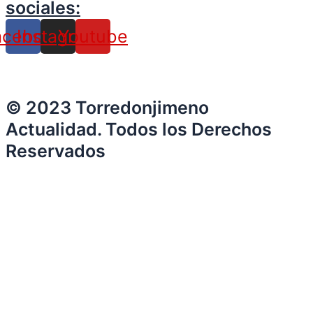
sociales:
acebook
Instagram
Youtube
© 2023 Torredonjimeno
Actualidad. Todos los Derechos
Reservados