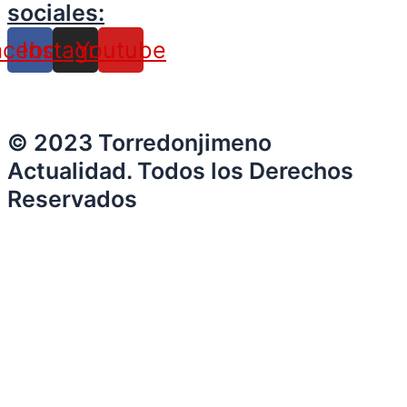
sociales:
acebook
Instagram
Youtube
© 2023 Torredonjimeno
Actualidad. Todos los Derechos
Reservados