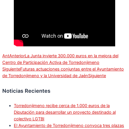
Ant
Anterior
La Junta invierte 300.000 euros en la mejora del
Centro de Participación Activa de Torredonjimeno
Siguiente
Futuras actuaciones conjuntas entre el Ayuntamiento
de Torredonjimeno y la Universidad de Jaén
Siguiente
Noticias Recientes
Torredonjimeno recibe cerca de 1.000 euros de la
Diputación para desarrollar un proyecto destinado al
colectivo LGTBI
El Ayuntamiento de Torredonjimeno convoca tres plazas