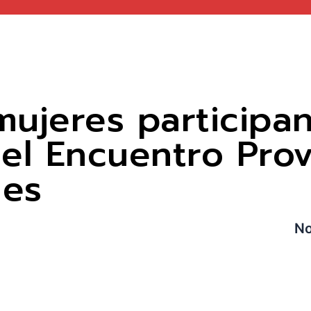
ujeres participa
el Encuentro Prov
les
No