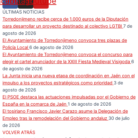
acebook
Instagram
Youtube
ÚLTIMAS NOTICIAS
Torredonjimeno recibe cerca de 1.000 euros de la Diputación
para desarrollar un proyecto destinado al colectivo LGTBI
7 de
agosto de 2026
El Ayuntamiento de Torredonjimeno convoca tres plazas de
Policía Local
6 de agosto de 2026
El Ayuntamiento de Torredonjimeno convoca el concurso para
elegir el cartel anunciador de la XXIII Fiesta Medieval Visigoda
6
de agosto de 2026
La Junta inicia una nueva etapa de coordinación en Jaén con el
impulso a los proyectos estratégicos como prioridad
3 de
agosto de 2026
El PSOE destaca las actuaciones impulsadas por el Gobierno de
España en la comarca de Jaén
1 de agosto de 2026
El tosiriano Francisco Javier Carazo asume la Delegación de
Empleo tras la remodelación del Gobierno andaluz
30 de julio
de 2026
VOLVER ATRÁS